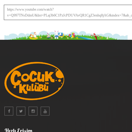
https://www.youtube.com/watch?
v=Q997TNsDdmU&list=PLaj3b6C1PzJcPDUVAvQR1CgZ3enhq8jAG&index=7&ab_c
Hızlı Erişim