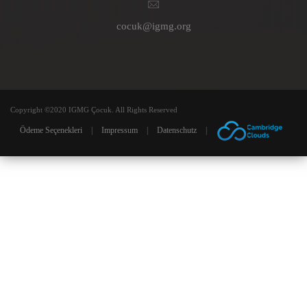
cocuk@igmg.org
Copyright ©2020 IGMG Çocuk. All Rights Reserved
Ödeme Seçenekleri
|
Impressum
|
Datenschutz
|