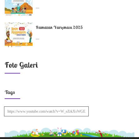
...
Ramazan Yarışması 2025
...
Foto Galeri
Tags
https://www.youtube.com/watch?v=W_eZrkXsWGE