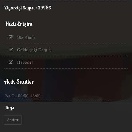
Ziyaretçi Sayısı : 39966
Hızlı Erişim
Biz Kimiz
Gökkuşağı Dergisi
Haberler
Açık Saatler
Pzt-Cu 09:00-18:00
Tags
Anahtar