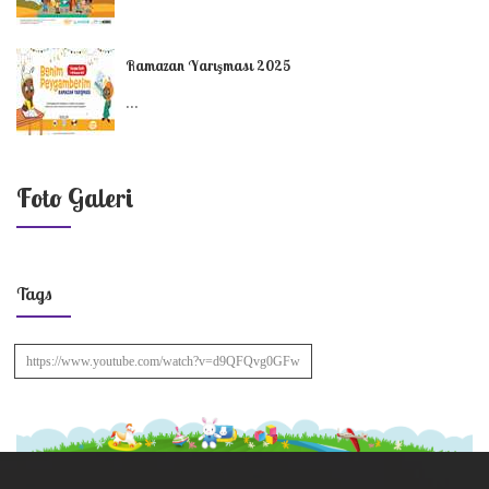
Ramazan Yarışması 2025
...
Foto Galeri
Tags
https://www.youtube.com/watch?v=d9QFQvg0GFw