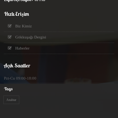
Hızlı Erişim
Biz Kimiz
Gökkuşağı Dergisi
Haberler
Açık Saatler
Pzt-Cu 09:00-18:00
Tags
Anahtar